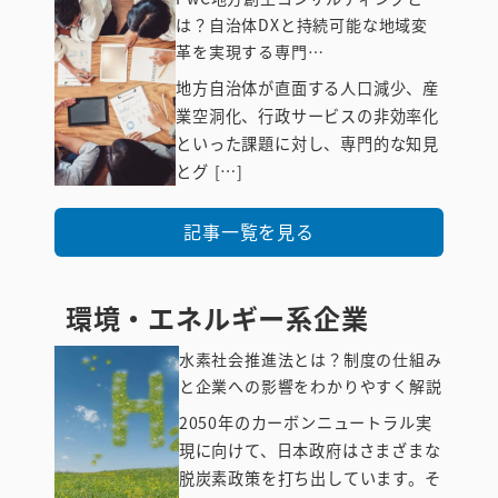
は？自治体DXと持続可能な地域変
革を実現する専門…
地方自治体が直面する人口減少、産
サービス業
業空洞化、行政サービスの非効率化
（BtoB・
といった課題に対し、専門的な知見
BtoC）
とグ […]
記事一覧を見る
環境・エネルギー系企業
水素社会推進法とは？制度の仕組み
と企業への影響をわかりやすく解説
2050年のカーボンニュートラル実
現に向けて、日本政府はさまざまな
環境・エネル
脱炭素政策を打ち出しています。そ
ギー系企業