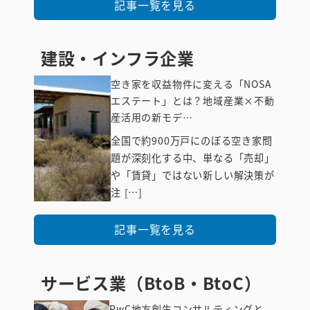
記事一覧を見る
建設・インフラ企業
空き家を収益物件に変える「NOSA
エステート」とは？地域産業×不動
産活用の新モデ…
全国で約900万戸にのぼる空き家問
建設・インフ
題が深刻化する中、単なる「売却」
ラ企業
や「賃貸」ではない新しい解決策が
注 […]
記事一覧を見る
サービス業（BtoB・BtoC）
PwC地方創生コンサルティングと