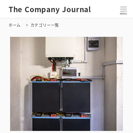
メ
The Company Journal
イ
MENU
ン
ホーム
カテゴリー一覧
コ
ン
テ
ン
ツ
へ
移
動
サステナビリティ