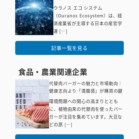
ウラノス エコ システム
IT・テクノロジ
（Ouranos Ecosystem）は、経
ー系企業
済産業省が主導する日本の産官学
連 […]
記事一覧を見る
食品・農業関連企業
代替肉バーガーの魅力と市場動向｜
健康志向より「満腹感」が購買の鍵
環境問題への関心の高まりととも
に、植物由来の代替肉を使ったバー
食品・農業関
ガーが注目を集めています。大豆な
連企業
どの原 […]