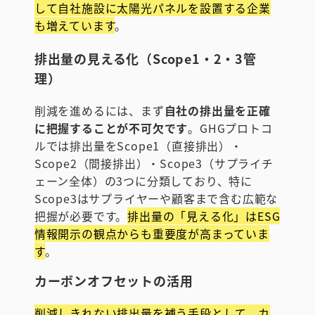
して自社施設に太陽光パネルを設置する企業
も増えています
。
排出量の見える化（Scope1・2・3管
理）
削減を進めるには、まず
自社の排出量を正確
に把握することが不可欠です
。GHGプロトコ
ルでは排出量をScope1（直接排出）・
Scope2（間接排出）・Scope3（サプライチ
ェーン全体）の3つに分類しており、特に
Scope3はサプライヤーや顧客まで含む広範な
把握が必要です。
排出量の「見える化」はESG
情報開示の観点からも重要度が高まっていま
す
。
カーボンオフセットの活用
削減しきれない排出量を補う手段として、カ