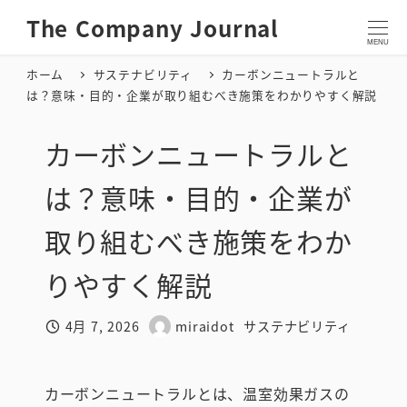
メ
The Company Journal
イ
MENU
ン
ホーム
サステナビリティ
カーボンニュートラルと
コ
は？意味・目的・企業が取り組むべき施策をわかりやすく解説
ン
テ
カーボンニュートラルと
ン
ツ
は？意味・目的・企業が
へ
移
取り組むべき施策をわか
動
りやすく解説
カテゴリー
4月 7, 2026
miraidot
サステナビリティ
投稿日
著
者
カーボンニュートラルとは、温室効果ガスの