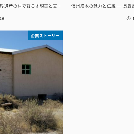
界遺産の村で暮らす現実と支…
信州経木の魅力と伝統 ― 長
26
投
企業ストーリー