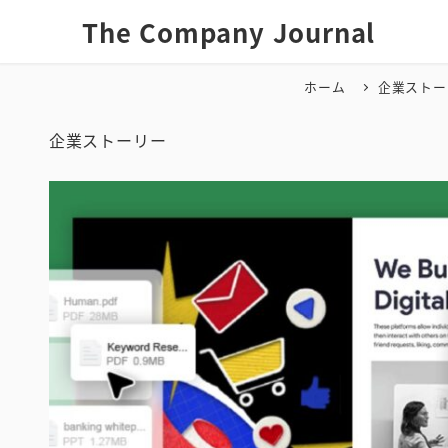
メ
The Company Journal
イ
ン
コ
ホーム
企業ストー
ン
テ
企業ストーリー
ン
ツ
へ
移
動