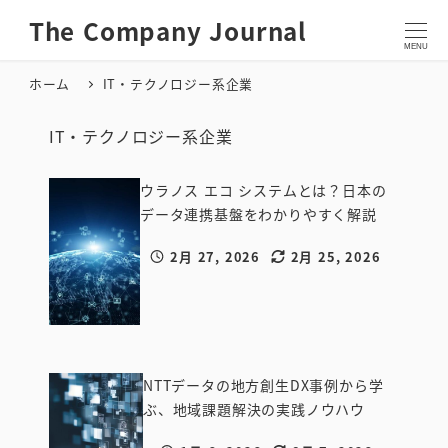
メ
The Company Journal
イ
MENU
ン
ホーム
IT・テクノロジー系企業
コ
ン
テ
IT・テクノロジー系企業
ン
ツ
ウラノス エコ システムとは？日本の
へ
データ連携基盤をわかりやすく解説
移
2月 27, 2026
2月 25, 2026
動
IT・テクノ
投稿日
更新日
ロジー系企
業
NTTデータの地方創生DX事例から学
ぶ、地域課題解決の実践ノウハウ