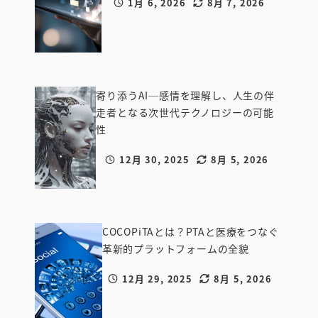
1月 6, 2026
8月 7, 2026
IT・テクノ
投稿日
更新日
ロジー系企
業
寄り添うAI─感情を理解し、人生の伴
走者となる次世代テクノロジーの可能
性
IT・テク
12月 30, 2025
8月 5, 2026
ノロジー
投稿日
更新日
系企業
COCOPiTAとは？PTAと医療をつなぐ
革新的プラットフォームの全貌
12月 29, 2025
8月 5, 2026
IT・テクノ
投稿日
更新日
ロジー系企
業